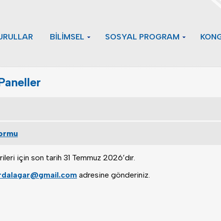
URULLAR
BİLİMSEL
SOSYAL PROGRAM
KONG
aneller
ormu
eri için son tarih
31 Temmuz 202
6’dır.
rdalagar@gmail.com
adresine gönderiniz.