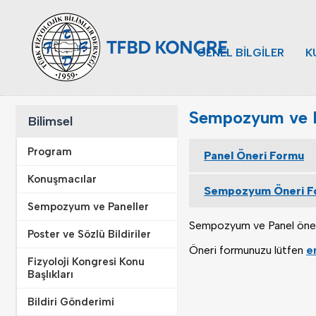
GENEL BİLGİLER
K
Sempozyum ve P
Bilimsel
Program
Panel Öneri Formu
Konuşmacılar
Sempozyum Öneri F
Sempozyum ve Paneller
Sempozyum ve Panel öneril
Poster ve Sözlü Bildiriler
Öneri formunuzu lütfen
e
Fizyoloji Kongresi Konu
Başlıkları
Bildiri Gönderimi