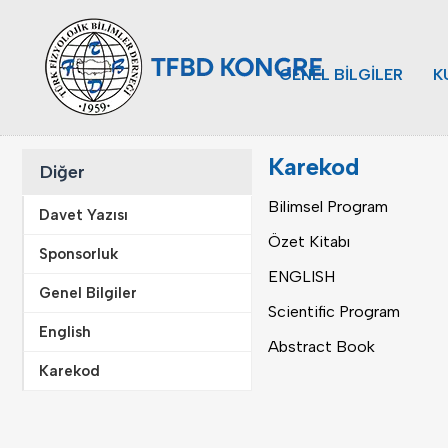
GENEL BİLGİLER
K
Karekod
Diğer
Bilimsel Program
Davet Yazısı
Özet Kitabı
Sponsorluk
ENGLISH
Genel Bilgiler
Scientific Program
English
Abstract Book
Karekod